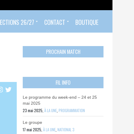
ECTIONS 26/27
CONTACT
BOUTIQUE
Prendre un rendez-vous
Envoyer mon PASS 92 ET/OU MON PASS SPORT
Contactez-nous
PROCHAIN MATCH
FIL INFO
Le programme du week-end – 24 et 25
mai 2025
23 mai 2025,
À LA UNE
,
PROGRAMMATION
Le groupe
17 mai 2025,
À LA UNE
,
NATIONAL 3