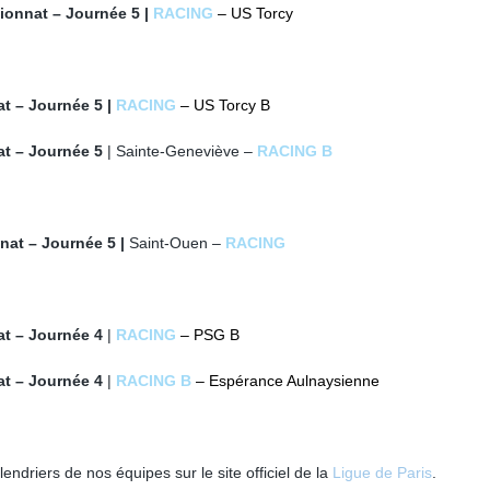
onnat – Journée 5 |
RACING
– US Torcy
 – Journée 5 |
RACING
– US Torcy B
t – Journée 5
| Sainte-Geneviève –
RACING B
at – Journée 5 |
Saint-Ouen –
RACING
t – Journée 4
|
RACING
– PSG B
t – Journée 4
|
RACING B
– Espérance Aulnaysienne
endriers de nos équipes sur le site officiel de la
Ligue de Paris
.