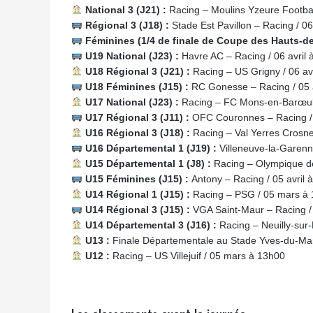
National 3 (J21) :
Racing – Moulins Yzeure Football
Régional 3 (J18) :
Stade Est Pavillon – Racing / 06
Féminines (1/4 de finale de Coupe des Hauts-de
U19 National (J23) :
Havre AC – Racing / 06 avril
U18 Régional 3 (J21) :
Racing – US Grigny / 06 av
U18 Féminines (J15) :
RC Gonesse – Racing / 05 
U17 National (J23) :
Racing – FC Mons-en-Barœul
U17 Régional 3 (J11) :
OFC Couronnes – Racing /
U16 Régional 3 (J18) :
Racing – Val Yerres Crosn
U16 Départemental 1 (J19) :
Villeneuve-la-Garenn
U15 Départemental 1 (J8) :
Racing – Olympique de
U15 Féminines (J15) :
Antony – Racing / 05 avril 
U14 Régional 1 (J15) :
Racing – PSG / 05 mars à
U14 Régional 3 (J15) :
VGA Saint-Maur – Racing /
U14 Départemental 3 (J16) :
Racing – Neuilly-sur
U13 :
Finale Départementale au Stade Yves-du-Mano
U12 :
Racing – US Villejuif / 05 mars à 13h00