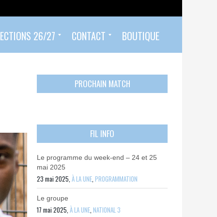
ECTIONS 26/27
CONTACT
BOUTIQUE
Prendre un rendez-vous
Envoyer mon PASS 92 ET/OU MON PASS SPORT
Contactez-nous
PROCHAIN MATCH
FIL INFO
Le programme du week-end – 24 et 25
mai 2025
23 mai 2025,
À LA UNE
,
PROGRAMMATION
Le groupe
17 mai 2025,
À LA UNE
,
NATIONAL 3