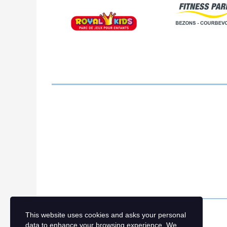
This website uses cookies and asks your personal
data to enhance your browsing experience. We