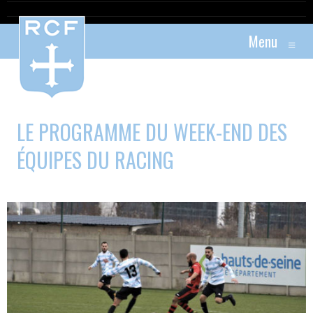
Menu
≡
LE PROGRAMME DU WEEK-END DES
ÉQUIPES DU RACING