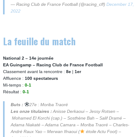
— Racing Club de France Football (@racing_cff)
December 17,
2022
La feuille du match
National 2 – 14e journée
EA Guingamp – Racing Club de France Football
Classement avant la rencontre :
8
e
|
1er
Affluence :
100 spectateurs
Mi-temps :
0-1
Résultat :
0-1
Buts :
27e : Moriba Traoré
Les onze titulaires :
Anisse Derkaoui – Jessy Rotsen
–
Mohamed El Korchi
(cap.)
– Sosthène Bah – Salif Dramé –
Adama Niakaté – Adama Camara – Moriba Traoré – Charles-
André Raux Yao – Merwan Ifnaoui
(
étoile Actu Foot)
–