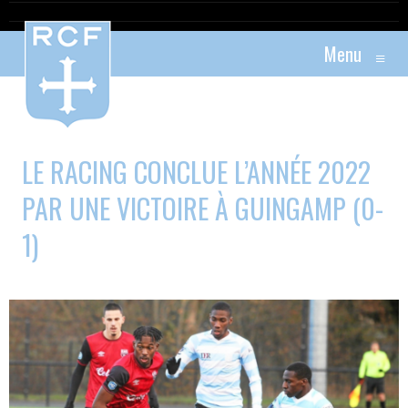
Menu
≡
LE RACING CONCLUE L’ANNÉE 2022
PAR UNE VICTOIRE À GUINGAMP (0-
1)