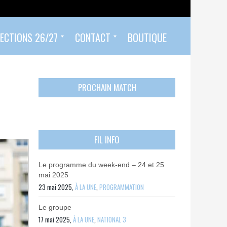
ECTIONS 26/27
CONTACT
BOUTIQUE
Prendre un rendez-vous
Envoyer mon PASS 92 ET/OU MON PASS SPORT
Contactez-nous
PROCHAIN MATCH
FIL INFO
Le programme du week-end – 24 et 25
mai 2025
23 mai 2025,
À LA UNE
,
PROGRAMMATION
Le groupe
17 mai 2025,
À LA UNE
,
NATIONAL 3