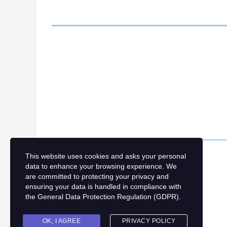
This website uses cookies and asks your personal
data to enhance your browsing experience. We
are committed to protecting your privacy and
ensuring your data is handled in compliance with
the
General Data Protection Regulation (GDPR)
.
OK, I AGREE
PRIVACY POLICY