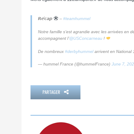
𝙍𝙚́𝙘𝙖𝙥
–
#teamhummel
Notre famille s’est agrandie avec les arrivées en 
accompagnent l’
@USConcarneau
!
De nombreux
#derbyhummel
arrivent en National 
— hummel France (@hummelFrance)
June 7, 20
PARTAGER