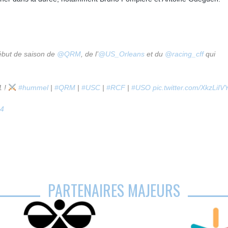
début de saison de
@QRM
, de l’
@US_Orleans
et du
@racing_cff
qui
1 !
#hummel
|
#QRM
|
#USC
|
#RCF
|
#USO
pic.twitter.com/XkzLiIV
24
PARTENAIRES MAJEURS