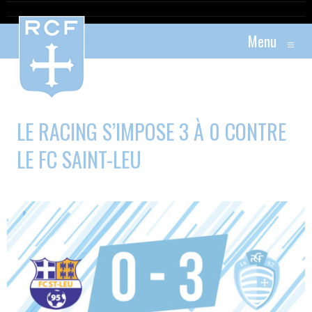
Menu
≡
LE RACING S’IMPOSE 3 À 0 CONTRE
LE FC SAINT-LEU