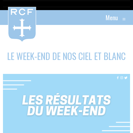
Menu
≡
LE WEEK-END DE NOS CIEL ET BLANC