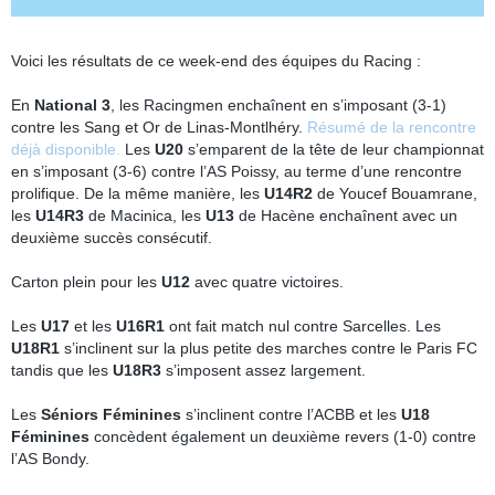
Voici les résultats de ce week-end des équipes du Racing :
En
National 3
, les Racingmen enchaînent en s’imposant (3-1)
contre les Sang et Or de Linas-Montlhéry.
Résumé de la rencontre
déjà disponible.
Les
U20
s’emparent de la tête de leur championnat
en s’imposant (3-6) contre l’AS Poissy, au terme d’une rencontre
prolifique. De la même manière, les
U14R2
de Youcef Bouamrane,
les
U14R3
de Macinica, les
U13
de Hacène enchaînent avec un
deuxième succès consécutif.
Carton plein pour les
U12
avec quatre victoires.
Les
U17
et les
U16R1
ont fait match nul contre Sarcelles. Les
U18R1
s’inclinent sur la plus petite des marches contre le Paris FC
tandis que les
U18R3
s’imposent assez largement.
Les
Séniors Féminines
s’inclinent contre l’ACBB et les
U18
Féminines
concèdent également un deuxième revers (1-0) contre
l’AS Bondy.