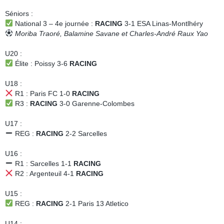
Séniors :
National 3 – 4e journée
:
RACING
3-1 ESA Linas-Montlhéry
Moriba Traoré, Balamine Savane et Charles-André Raux Yao
U20 :
Élite : Poissy 3-6
RACING
U18 :
R1 : Paris FC 1-0
RACING
R3 :
RACING
3-0 Garenne-Colombes
U17 :
REG :
RACING
2-2 Sarcelles
U16 :
R1 : Sarcelles 1-1
RACING
R2 : Argenteuil 4-1
RACING
U15 :
REG :
RACING
2-1 Paris 13 Atletico
U14 :