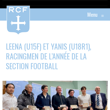
Menu
≡
LEENA (U15F) ET YANIS (U18R1),
RACINGMEN DE L’ANNÉE DE LA
SECTION FOOTBALL