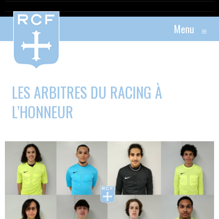
Menu
≡
LES ARBITRES DU RACING À
L’HONNEUR