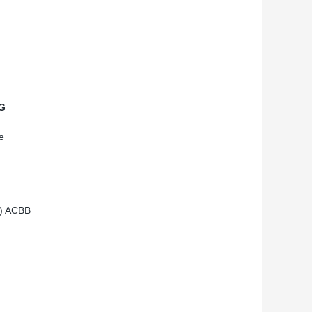
G
e
) ACBB