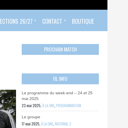
ECTIONS 26/27
CONTACT
BOUTIQUE
Prendre un rendez-vous
Envoyer mon PASS 92 ET/OU MON PASS SPORT
Contactez-nous
PROCHAIN MATCH
FIL INFO
Le programme du week-end – 24 et 25
mai 2025
23 mai 2025,
À LA UNE
,
PROGRAMMATION
Le groupe
17 mai 2025,
À LA UNE
,
NATIONAL 3