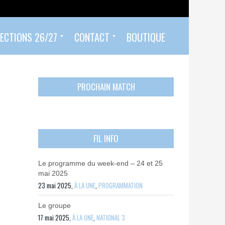
ECTIONS 26/27
CONTACT
BOUTIQUE
Prendre un rendez-vous
Envoyer mon PASS 92 ET/OU MON PASS SPORT
Contactez-nous
PROCHAIN MATCH
FIL INFO
Le programme du week-end – 24 et 25
mai 2025
23 mai 2025,
À LA UNE
,
PROGRAMMATION
Le groupe
17 mai 2025,
À LA UNE
,
NATIONAL 3