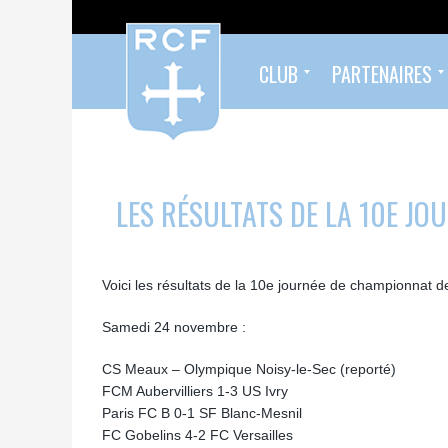
CLUB
PARTENAIRES
Formés au Racing
Sympathisants du Racing
Infos pratiques
Organigramme
Palmarès
Histoire
Devenez partenaire !
Nos partenaires
LES RÉSULTATS DE LA 10E JO
Voici les résultats de la 10e journée de championnat d
Samedi 24 novembre :
CS Meaux – Olympique Noisy-le-Sec (reporté)
FCM Aubervilliers 1-3 US Ivry
Paris FC B 0-1 SF Blanc-Mesnil
FC Gobelins 4-2 FC Versailles