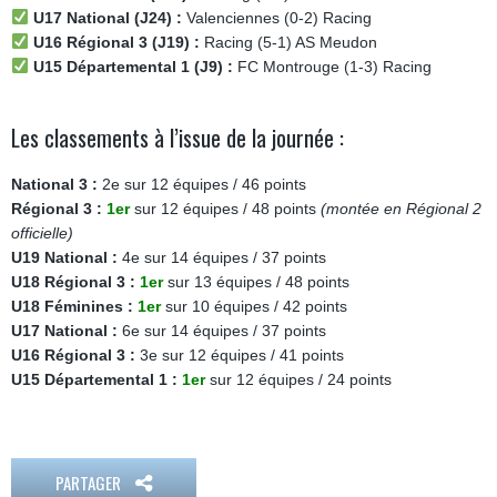
U17 National (J24) :
Valenciennes (0-2) Racing
U16 Régional 3 (J19) :
Racing (5-1) AS Meudon
U15 Départemental 1 (J9) :
FC Montrouge (1-3) Racing
Les classements à l’issue de la journée :
National 3 :
2e sur 12 équipes / 46 points
Régional 3 :
1er
sur 12 équipes / 48 points
(montée en Régional 2
officielle)
U19 National :
4e sur 14 équipes / 37 points
U18 Régional 3 :
1er
sur 13 équipes / 48 points
U18 Féminines :
1er
sur 10 équipes / 42 points
U17 National :
6e sur 14 équipes / 37 points
U16 Régional 3 :
3e sur 12 équipes / 41 points
U15 Départemental 1 :
1er
sur 12 équipes / 24 points
PARTAGER