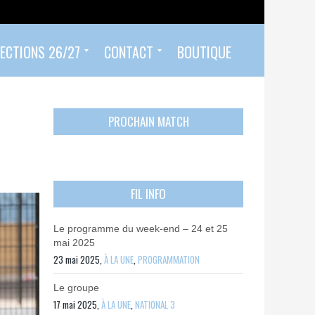
ECTIONS 26/27
CONTACT
BOUTIQUE
Prendre un rendez-vous
Envoyer mon PASS 92 ET/OU MON PASS SPORT
Contactez-nous
PROCHAIN MATCH
FIL INFO
Le programme du week-end – 24 et 25
mai 2025
23 mai 2025,
À LA UNE
,
PROGRAMMATION
Le groupe
17 mai 2025,
À LA UNE
,
NATIONAL 3