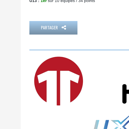
U13 :
1er
sur 10 équipes / 34 points
PARTAGER