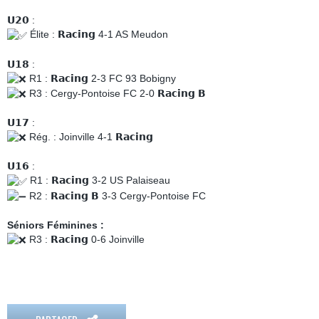
𝗨𝟮𝟬 :
Élite : 𝗥𝗮𝗰𝗶𝗻𝗴 4-1 AS Meudon
𝗨𝟭𝟴 :
R1 : 𝗥𝗮𝗰𝗶𝗻𝗴 2-3 FC 93 Bobigny
R3 : Cergy-Pontoise FC 2-0 𝗥𝗮𝗰𝗶𝗻𝗴 𝗕
𝗨𝟭𝟳 :
Rég. : Joinville 4-1 𝗥𝗮𝗰𝗶𝗻𝗴
𝗨𝟭𝟲 :
R1 : 𝗥𝗮𝗰𝗶𝗻𝗴 3-2 US Palaiseau
R2 : 𝗥𝗮𝗰𝗶𝗻𝗴 𝗕 3-3 Cergy-Pontoise FC
Séniors Féminines :
R3 : 𝗥𝗮𝗰𝗶𝗻𝗴 0-6 Joinville