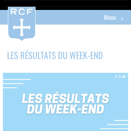
Menu
≡
LES RÉSULTATS DU WEEK-END