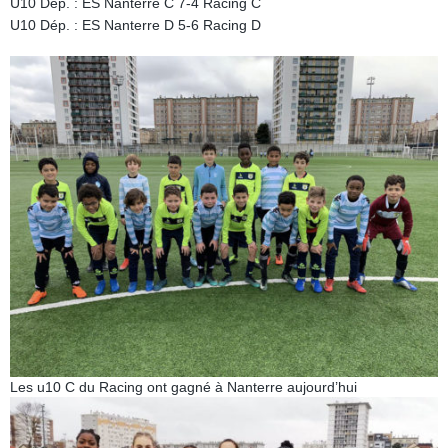
U10 Dép. : ES Nanterre C 7-4 Racing C
U10 Dép. : ES Nanterre D 5-6 Racing D
Les u10 C du Racing ont gagné à Nanterre aujourd’hui