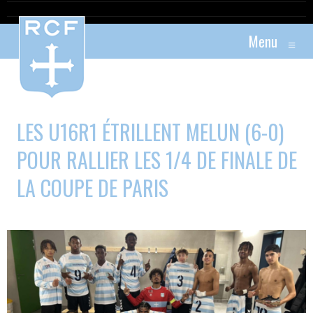
Menu
≡
LES U16R1 ÉTRILLENT MELUN (6-0)
POUR RALLIER LES 1/4 DE FINALE DE
LA COUPE DE PARIS