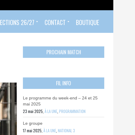
ECTIONS 26/27
CONTACT
BOUTIQUE
Prendre un rendez-vous
Envoyer mon PASS 92 ET/OU MON PASS SPORT
Contactez-nous
PROCHAIN MATCH
FIL INFO
Le programme du week-end – 24 et 25
mai 2025
23 mai 2025,
À LA UNE
,
PROGRAMMATION
Le groupe
17 mai 2025,
À LA UNE
,
NATIONAL 3