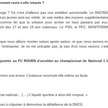
mmet reste-t-elle intacte ?
hange ? Ce n’est d’ailleurs pas une ambition personnelle. Le RACIN
n. Les jeunes sont sur orbite. Je vais mettre des moyens supplémentair
ur comme fer que la solution pour arriver en haut passera par eu
bs ont des 17 et des 19 ans nationaux. Le PSG, le PFC, MONTFERME
é que nous allions monter saison après saison, et que nous serions e
 l’entreprise. Je ne me précipite pas, je sais d’où nous venons, c’es
.
 permis au FC ROUEN d’accéder au championnat de National 1 l
mmis une erreur. L’instance reconnaît elle-même sa faute.
 national… (….) L’équité sportive a ainsi été rompue. »
as à s’épuiser à démontrer la défaillance de la DNCG.