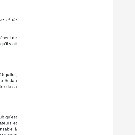
ive et de
résent de
u’il y ait
5 juillet,
 de Sedan
itre de sa
ub qu’est
ateurs et
pensable à
ison nous