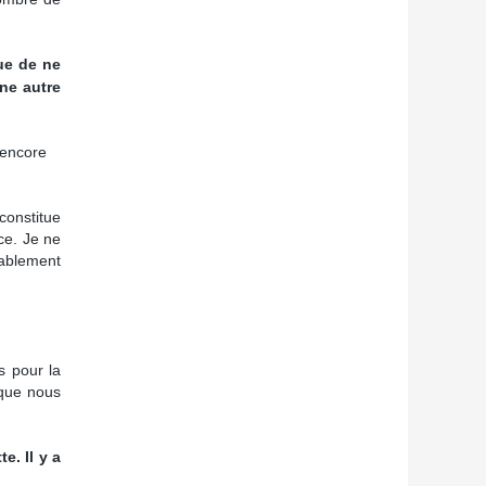
ue de ne
ne autre
 encore
constitue
ce. Je ne
bablement
s pour la
 que nous
e. Il y a