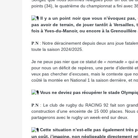
points (34), le quatrième du championnat a fini avec 38
Il y a un point noir que vous n’évoquez pas, 
pas avoir de terrain, de jouer tantôt à Versailles,
fois à Yves-du-Manoir, ou
encore à la Grenouillère
𝐏.𝐍 : Notre déracinement depuis deux ans joue fatalem
toute la saison 2024/2025.
Je ne peux pas nier que ce statut de
« nomade »
qui e
pour nous un déficit de repères, une perte d’identité
veux pas chercher d’excuses, mais le contexte que n
coûté la montée en National 1 la saison dernière, et n
Vous ne deviez pas récupérer le stade Olymp
𝐏.𝐍 : Le club de rugby du RACING 92 fait son gran
construction d’une enceinte de 15 000 places. Nous 
partagerons avec le rugby un week-end sur deux.
Cette situation n’est-elle pas également très p
un coût, j’imagine, non négligeable directement r