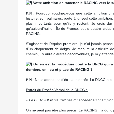
Votre ambition de ramener le RACING vers le so
𝐏.𝐍 : Pourquoi voudriez-vous que cette ambition c
histoire, son palmarès, porte à lui seul cette ambitio
plus importants pour qu’ils y restent. Je crois d
qu’aujourd’hui en Île-de-France, seuls quatre clu
RACING.
S’agissant de l’équipe première, je n’ai jamais pens
d’un claquement de doigts. Je mesure la difficulté de
chemin, il y aura d’autres déconvenues, je m’y attends
Où en est la procédure contre la DNCG qui a
dernière, en lieu et place du RACING ?
𝐏.𝐍 : Nous attendons d’être audiencés. La DNCG a co
Extrait du Procès Verbal de la DNCG :
« Le FC ROUEN n’aurait pas dû accéder au championnat
On ne peut pas être plus précis. Le RACING n’a donc p