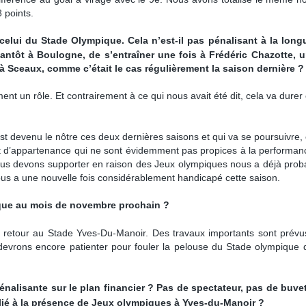
 points.
celui du Stade Olympique. Cela n’est-il pas
pénalisant à la long
 tantôt à
Boulogne, de s’entraîner une fois à Frédéric Chazotte, u
 à Sceaux, comme c’était le cas régulièrement la saison dernière ?
ent un rôle. Et contrairement à ce qui nous avait été dit, cela va durer
st devenu le nôtre ces deux dernières saisons et qui va se poursuivre, 
 et d’appartenance qui ne sont évidemment pas propices à la performan
ous devons supporter en raison des Jeux olympiques nous a déjà pro
ous a une nouvelle fois considérablement handicapé cette saison.
ique au mois de novembre prochain ?
d retour au Stade Yves-Du-Manoir. Des travaux importants sont prévu
devrons encore patienter pour fouler la pelouse du Stade olympique
énalisante sur le plan financier ? Pas de spectateur, pas de buvett
elié à la présence de Jeux olympiques à Yves-du-Manoir ?