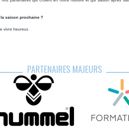
 la saison prochaine ?
de vivre heureux.
PARTENAIRES MAJEURS