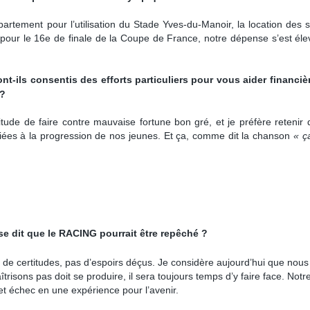
partement pour l’utilisation du Stade Yves-du-Manoir, la location des 
our le 16e de finale de la Coupe de France, notre dépense s’est éle
ils consentis des efforts particuliers pour vous aider financiè
 ?
bitude de faire contre mauvaise fortune bon gré, et je préfère retenir
iées à la progression de nos jeunes. Et ça, comme dit la chanson
« ça
se dit que le RACING pourrait être repêché ?
in de certitudes, pas d’espoirs déçus. Je considère aujourd’hui que no
isons pas doit se produire, il sera toujours temps d’y faire face. Notre
et échec en une expérience pour l’avenir.