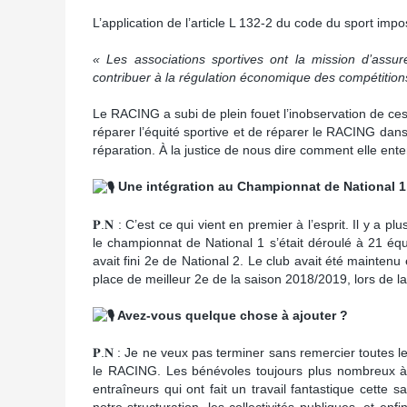
L’application de l’article L 132-2 du code du sport impo
« Les associations sportives ont la mission d’assure
contribuer à la régulation économique des compétitions 
Le RACING a subi de plein fouet l’inobservation de ces
réparer l’équité sportive et de réparer le RACING dans le 
réparation. À la justice de nous dire comment elle ent
Une intégration au Championnat de National 1
𝐏.𝐍 : C’est ce qui vient en premier à l’esprit. Il y a
le championnat de National 1 s’était déroulé à 21 éq
avait fini 2e de National 2. Le club avait été maintenu
place de meilleur 2e de la saison 2018/2019, lors de l
Avez-vous quelque chose à ajouter ?
𝐏.𝐍 : Je ne veux pas terminer sans remercier toutes 
le RACING. Les bénévoles toujours plus nombreux à s’
entraîneurs qui ont fait un travail fantastique cette s
notre structuration, les collectivités publiques, et en