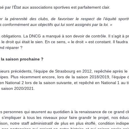
sé par l’État aux associations sportives est parfaitement clair.
r la pérennité des clubs, de favoriser le respect de l’équité sport
conformément aux objectifs qui lui sont assignés par la loi. »
 obligations. La DNCG a manqué à son devoir de contrôle. Il s’agit à p
droit qui était le sien. En ce sens, « le droit » est constant. Il faudra q
end réparer ?
 la saison prochaine ?
 plusieurs précédents, l’équipe de Strasbourg en 2012, repêchée après le 1
uipes. Plus récemment encore, lors de la saison 2018/2019, l’équipe
 en National 2 lors de la saison suivante, et repêché en National 1 au t
a saison 2020/2021.
les personnes qui œuvrent au quotidien à la renaissance de ce grand cl
impliquer à tous les niveaux pour faire grandir le projet, nos éduc
aison, notre staff administratif de plus en plus étoffé, condition indis
fin nos partenaires qui croient en notre histoire et qui saison après sa