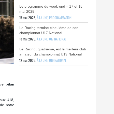
Le programme du week-end – 17 et 18
mai 2025
15 mai 2025,
À LA UNE
,
PROGRAMMATION
Le Racing termine cinquième de son
championnat U17 National
13 mai 2025,
À LA UNE
,
U17 NATIONAL
Le Racing, quatrième, est le meilleur club
amateur du championnat U19 National
12 mai 2025,
À LA UNE
,
U19 NATIONAL
el bilan
 aux U18,
 de notre