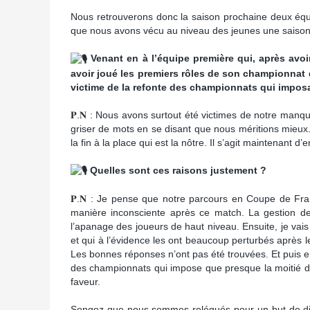
Nous retrouverons donc la saison prochaine deux équi
que nous avons vécu au niveau des jeunes une saison 
Venant en à l’équipe première qui, après avo
avoir joué les premiers rôles de son championnat d
victime de la refonte des championnats qui imposa
𝐏.𝐍 : Nous avons surtout été victimes de notre manq
griser de mots en se disant que nous méritions mieux
la fin à la place qui est la nôtre. Il s’agit maintenant d
Quelles sont ces raisons justement ?
𝐏.𝐍 : Je pense que notre parcours en Coupe de Fr
manière inconsciente après ce match. La gestion de
l’apanage des joueurs de haut niveau. Ensuite, je vai
et qui à l’évidence les ont beaucoup perturbés après l
Les bonnes réponses n’ont pas été trouvées. Et puis en
des championnats qui impose que presque la moitié de
faveur.
Songez que nous sommes relégués pour un but de dif