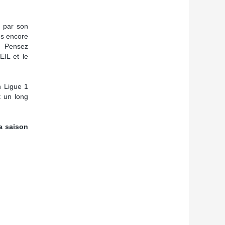
G par son
es encore
x. Pensez
IL et le
n Ligue 1
t un long
a saison