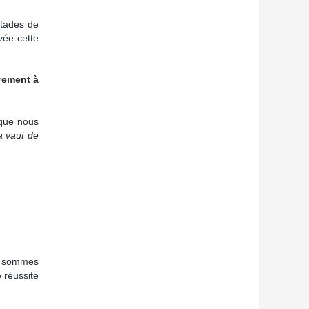
stades de
vée cette
rement à
 que nous
 vaut de
us sommes
 réussite