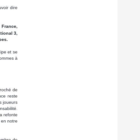
voir dire
 France,
tional 3,
pes.
ipe et se
 sommes à
croché de
nce reste
s joueurs
sabilité.
a refonte
 en notre
nombre de