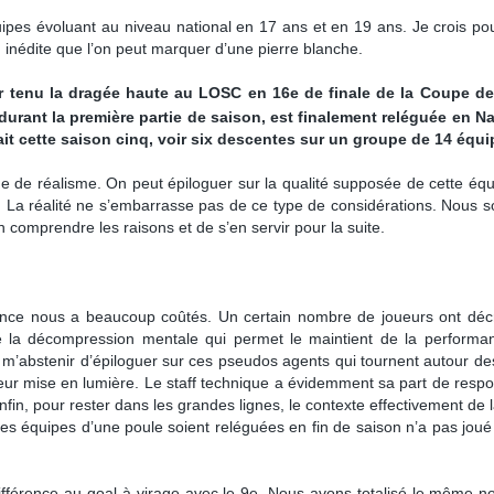
pes évoluant au niveau national en 17 ans et en 19 ans. Je crois pou
inédite que l’on peut marquer d’une pierre blanche.
ir tenu la dragée haute au LOSC en 16e de finale de la Coupe de
urant la première partie de saison, est finalement reléguée en Na
it cette saison cinq, voir six descentes sur un groupe de 14 équi
ue de réalisme. On peut épiloguer sur la qualité supposée de cette équ
. La réalité ne s’embarrasse pas de ce type de considérations. Nous
’en comprendre les raisons et de s’en servir pour la suite.
ance nous a beaucoup coûtés. Un certain nombre de joueurs ont dé
 la décompression mentale qui permet le maintient de la performa
s m’abstenir d’épiloguer sur ces pseudos agents qui tournent autour de
eur mise en lumière. Le staff technique a évidemment sa part de respon
fin, pour rester dans les grandes lignes, le contexte effectivement de l
s équipes d’une poule soient reléguées en fin de saison n’a pas joué
férence au goal à virage avec le 9e. Nous avons totalisé le même 