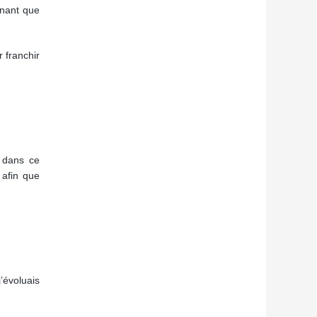
enant que
 franchir
e dans ce
 afin que
j’évoluais