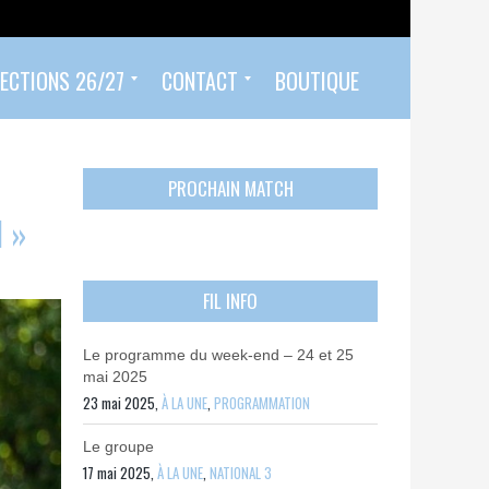
ECTIONS 26/27
CONTACT
BOUTIQUE
Prendre un rendez-vous
Envoyer mon PASS 92 ET/OU MON PASS SPORT
Contactez-nous
PROCHAIN MATCH
N »
FIL INFO
Le programme du week-end – 24 et 25
mai 2025
23 mai 2025,
À LA UNE
,
PROGRAMMATION
Le groupe
17 mai 2025,
À LA UNE
,
NATIONAL 3