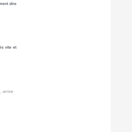
ment dire
s vite et
, arrive