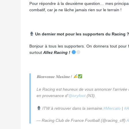
Pour répondre à la deuxième question… mes principales
combatif, car je ne lâche jamais rien sur le terrain !
Un dernier mot pour les supporters du Racing 
Bonjour à tous les supporters. On donnera tout pour f
surtout
Allez Racing !
𝐁𝐢𝐞𝐧𝐯𝐞𝐧𝐮𝐞 𝐌𝐚𝐱𝐢𝐦𝐞 !
Le Racing est heureux de vous annoncer l'arrivée d'un 
en provenance d'
@ivryfoot
(N3).
ITW à retrouver dans la semaine.
#Mercato
|
#A
— Racing Club de France Football (@racing_cff)
A