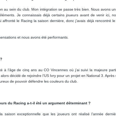
tion au sein du club. Mon intégration se passe très bien. Nous avons un
éments. Je connaissais déjà certains joueurs avant de venir ici, 
ai affronté le Racing la saison dernière, donc j’avais déjà rencontré le
 sensations et nous avons été performants.
 ?
té à l’âge de cinq ans au CO Vincennes où j’ai suivi la majeure par
i alors décidé de rejoindre l’US Ivry pour un projet en National 3. Après
eureux de pouvoir défendre les couleurs du club.
urs du Racing a-t-il été un argument déterminant ?
 saison exceptionnelle que les joueurs ont réalisé l’année derniè