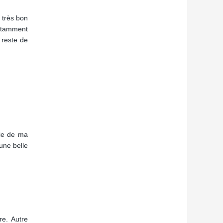
 très bon
notamment
 reste de
tie de ma
 une belle
re. Autre