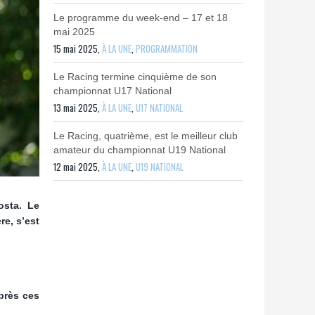
Le programme du week-end – 17 et 18
mai 2025
15 mai 2025,
À LA UNE
,
PROGRAMMATION
Le Racing termine cinquième de son
championnat U17 National
13 mai 2025,
À LA UNE
,
U17 NATIONAL
Le Racing, quatrième, est le meilleur club
amateur du championnat U19 National
12 mai 2025,
À LA UNE
,
U19 NATIONAL
osta. Le
re, s’est
près ces