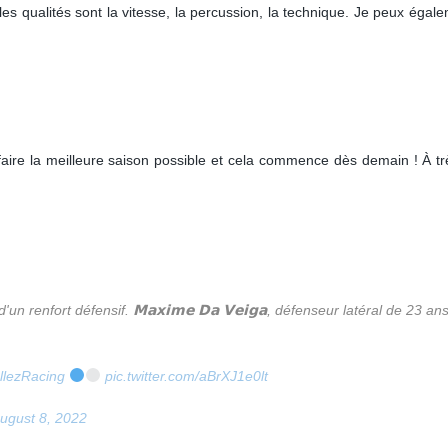
 qualités sont la vitesse, la percussion, la technique. Je peux égale
?
aire la meilleure saison possible et cela commence dès demain ! À trè
renfort défensif. 𝗠𝗮𝘅𝗶𝗺𝗲 𝗗𝗮 𝗩𝗲𝗶𝗴𝗮, défenseur latéral de 23 ans
llezRacing
pic.twitter.com/aBrXJ1e0lt
ugust 8, 2022