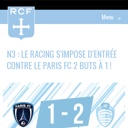
Menu
≡
N3 : LE RACING S’IMPOSE D’ENTRÉE
CONTRE LE PARIS FC 2 BUTS À 1 !