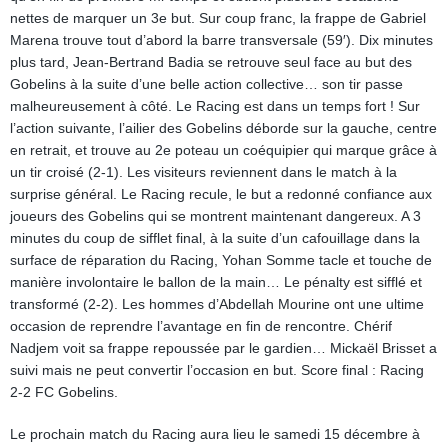
nettes de marquer un 3e but. Sur coup franc, la frappe de Gabriel
Marena trouve tout d’abord la barre transversale (59′). Dix minutes
plus tard, Jean-Bertrand Badia se retrouve seul face au but des
Gobelins à la suite d’une belle action collective… son tir passe
malheureusement à côté. Le Racing est dans un temps fort ! Sur
l’action suivante, l’ailier des Gobelins déborde sur la gauche, centre
en retrait, et trouve au 2e poteau un coéquipier qui marque grâce à
un tir croisé (2-1). Les visiteurs reviennent dans le match à la
surprise général. Le Racing recule, le but a redonné confiance aux
joueurs des Gobelins qui se montrent maintenant dangereux. A 3
minutes du coup de sifflet final, à la suite d’un cafouillage dans la
surface de réparation du Racing, Yohan Somme tacle et touche de
manière involontaire le ballon de la main… Le pénalty est sifflé et
transformé (2-2). Les hommes d’Abdellah Mourine ont une ultime
occasion de reprendre l’avantage en fin de rencontre. Chérif
Nadjem voit sa frappe repoussée par le gardien… Mickaël Brisset a
suivi mais ne peut convertir l’occasion en but. Score final : Racing
2-2 FC Gobelins.
Le prochain match du Racing aura lieu le samedi 15 décembre à