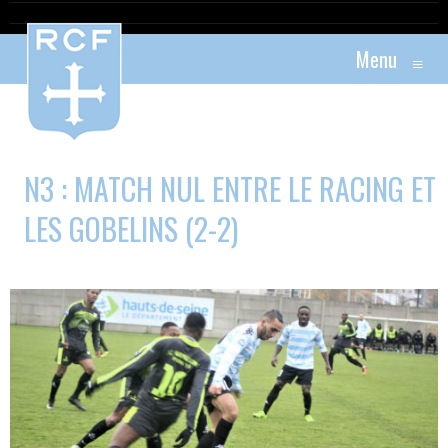
Menu
≡
N3 : MATCH NUL ENTRE LE RACING ET
LES GOBELINS (2-2)