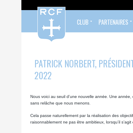
CLUB
PARTENAIRES
Formés au Racing
Sympathisants du Racing
Infos pratiques
Organigramme
Palmarès
Histoire
Devenez partenaire !
Nos partenaires
PATRICK NORBERT, PRÉSIDEN
2022
Nous voici au seuil d’une nouvelle année. Une année, qu
sans relâche que nous menons.
Cela passe naturellement par la réalisation des object
raisonnablement ne pas être ambitieux, lorsqu’il s’agit