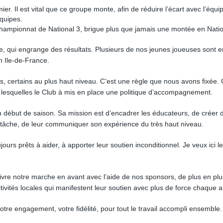
er. Il est vital que ce groupe monte, afin de réduire l’écart avec l’équi
équipes.
championnat de National 3, brigue plus que jamais une montée en Natio
e, qui engrange des résultats. Plusieurs de nos jeunes joueuses sont e
on Ile-de-France.
 certains au plus haut niveau. C’est une règle que nous avons fixée. 
 lesquelles le Club à mis en place une politique d’accompagnement.
en début de saison. Sa mission est d’encadrer les éducateurs, de créer d
 tâche, de leur communiquer son expérience du très haut niveau.
rs prêts à aider, à apporter leur soutien inconditionnel. Je veux ici l
ivre notre marche en avant avec l’aide de nos sponsors, de plus en plu
ivités locales qui manifestent leur soutien avec plus de force chaque 
e engagement, votre fidélité, pour tout le travail accompli ensemble.