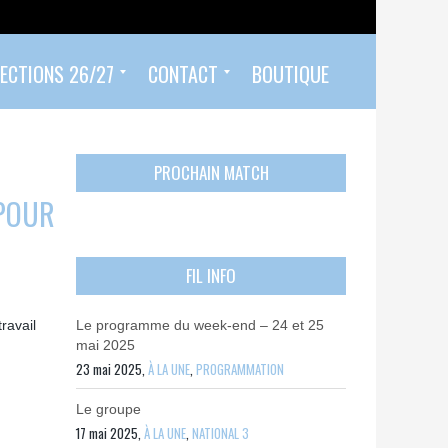
ECTIONS 26/27
CONTACT
BOUTIQUE
Prendre un rendez-vous
Envoyer mon PASS 92 ET/OU MON PASS SPORT
Contactez-nous
PROCHAIN MATCH
 POUR
FIL INFO
ravail
Le programme du week-end – 24 et 25
mai 2025
23 mai 2025,
À LA UNE
,
PROGRAMMATION
Le groupe
17 mai 2025,
À LA UNE
,
NATIONAL 3