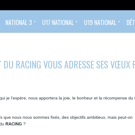
NATIONAL 3
U17 NATIONAL
U19 NATIONAL
DÉT
Classement
Calendrier et Résultats
Effectif
Calendrier et résultats U17 National
Classement U17 Nationaux 2025/2026
Calendrier et résultats U19 National
Classement U19 Nationaux 2025/2026
Ecole de Football (2022 – 2014)
Foot compétition (à partir de U14 – 2013)
T DU RACING VOUS ADRESSE SES VŒUX
i je l’espère, nous apportera la joie, le bonheur et la récompense du t
ifs que nous nous sommes fixés, des objectifs ambitieux, mais peut-on
 du
RACING
?