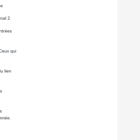
pe
nal 2.
ntrées
Ceux qui
u lien
es
s
année.