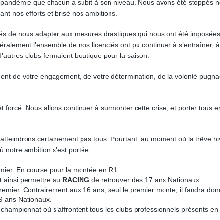
 pandémie que chacun a subit à son niveau. Nous avons été stoppés n
éant nos efforts et brisé nos ambitions.
és de nous adapter aux mesures drastiques qui nous ont été imposée
néralement l’ensemble de nos licenciés ont pu continuer à s’entraîner, à
autres clubs fermaient boutique pour la saison.
ent de votre engagement, de votre détermination, de la volonté pugn
forcé. Nous allons continuer à surmonter cette crise, et porter tous 
 atteindrons certainement pas tous. Pourtant, au moment où la trêve hi
 notre ambition s’est portée.
ier. En course pour la montée en R1.
et ainsi permettre au
RACING
de retrouver des 17 ans Nationaux.
premier. Contrairement aux 16 ans, seul le premier monte, il faudra don
19 ans Nationaux.
hampionnat où s’affrontent tous les clubs professionnels présents en 