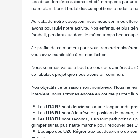
Les deux dernières saisons ont été marquées par une
notre élan. L’arrêt brutal des compétitions a réduit à n
Au-delà de notre déception, nous nous sommes efforc
avons poursuivi notre activité. Nos enfants, et plus gé
football, pendant que dans le même temps beaucoup d’
Je profite de ce moment pour vous remercier sincèrem
vous avez manifestée à ne rien lâcher.
Nous sommes venus à bout de ces deux années d’arrêt 
ce fabuleux projet que nous avons en commun.
Nos objectifs cette saison sont nombreux. Nous ne les
intervient, nous sommes encore en course partout là où
Les
U14 R2
sont deuxièmes à une longueur du prem
Les
U16 R1
sont à la trêve en position de monter, 
Les
U18 R1
sont seconds, à un tout petit point du 
grimper sur la plus haute marche pour retrouver des 
L’équipe des
U20 Régionaux
est deuxième de son c
France.