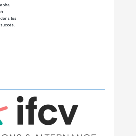
stapha
ch
 dans les
 succès.