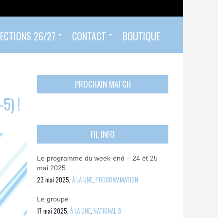
ECTIONS 26/27
CONTACT
BOUTIQUE
Prendre un rendez-vous
Envoyer mon PASS 92 ET/OU MON PASS SPORT
Contactez-nous
PROCHAIN MATCH
5) !
FIL INFO
Le programme du week-end – 24 et 25
mai 2025
23 mai 2025,
À LA UNE
,
PROGRAMMATION
Le groupe
17 mai 2025,
À LA UNE
,
NATIONAL 3