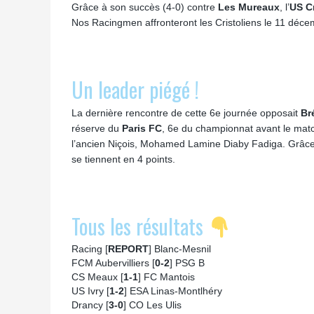
Grâce à son succès (4-0) contre
Les Mureaux
, l’
US Cr
Nos Racingmen affronteront les Cristoliens le 11 déce
Un leader piégé !
La dernière rencontre de cette 6e journée opposait
Br
réserve du
Paris FC
, 6e du championnat avant le mat
l’ancien Niçois, Mohamed Lamine Diaby Fadiga. Grâce à
se tiennent en 4 points.
Tous les résultats
Racing [
REPORT
] Blanc-Mesnil
FCM Aubervilliers [
0-2
] PSG B
CS Meaux [
1-1
] FC Mantois
US Ivry [
1-2
] ESA Linas-Montlhéry
Drancy [
3-0
] CO Les Ulis