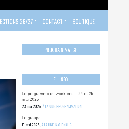
ECTIONS 26/27
CONTACT
BOUTIQUE
Prendre un rendez-vous
Envoyer mon PASS 92 ET/OU MON PASS SPORT
Contactez-nous
PROCHAIN MATCH
FIL INFO
Le programme du week-end – 24 et 25
mai 2025
23 mai 2025,
À LA UNE
,
PROGRAMMATION
Le groupe
17 mai 2025,
À LA UNE
,
NATIONAL 3