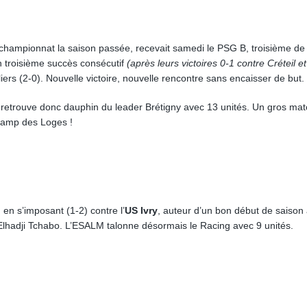
 championnat la saison passée, recevait samedi le PSG B, troisième de
n troisième succès consécutif
(après leurs victoires 0-1 contre Créteil e
iers (2-0). Nouvelle victoire, nouvelle rencontre sans encaisser de but.
etrouve donc dauphin du leader Brétigny avec 13 unités. Un gros mat
 Camp des Loges !
en s’imposant (1-2) contre l’
US Ivry
, auteur d’un bon début de saison
 Elhadji Tchabo. L’ESALM talonne désormais le Racing avec 9 unités.