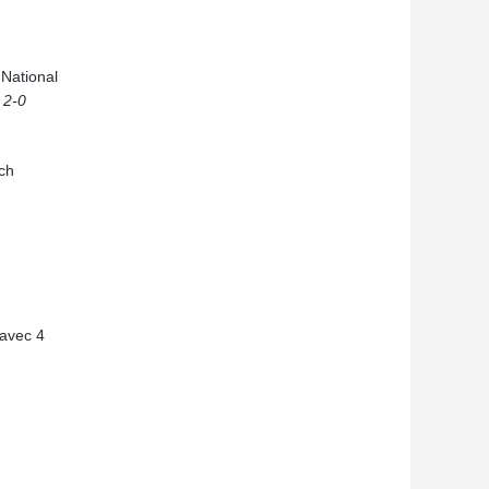
 National
t 2-0
ch
 avec 4