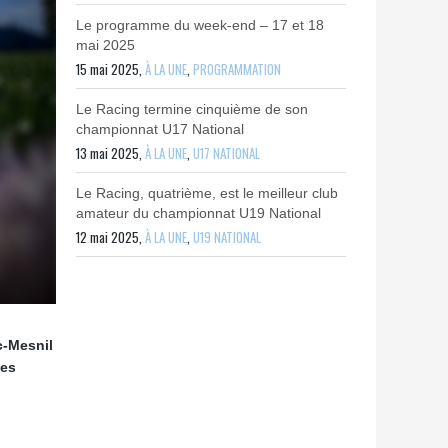
Le programme du week-end – 17 et 18
mai 2025
15 mai 2025,
À LA UNE
,
PROGRAMMATION
Le Racing termine cinquième de son
championnat U17 National
13 mai 2025,
À LA UNE
,
U17 NATIONAL
Le Racing, quatrième, est le meilleur club
amateur du championnat U19 National
12 mai 2025,
À LA UNE
,
U19 NATIONAL
c-Mesnil
les