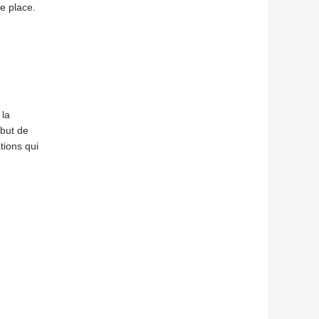
re place.
 la
 but de
tions qui