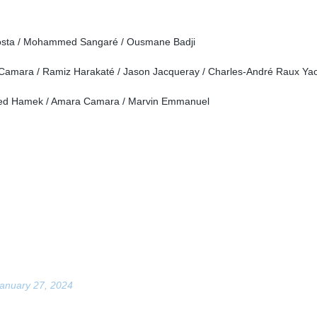
osta / Mohammed Sangaré / Ousmane Badji
 Camara / Ramiz Harakaté / Jason Jacqueray / Charles-André Raux Ya
amed Hamek / Amara Camara / Marvin Emmanuel
anuary 27, 2024