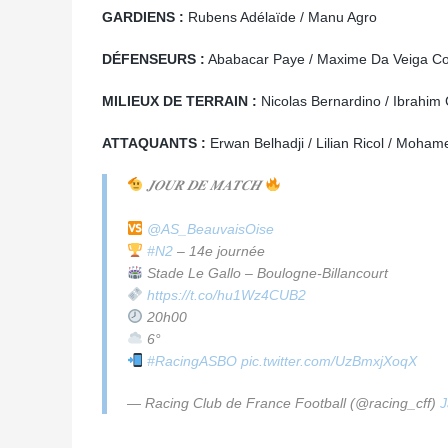
GARDIENS :
Rubens Adélaïde / Manu Agro
DÉFENSEURS :
Ababacar Paye / Maxime Da Veiga C
MILIEUX DE TERRAIN :
Nicolas Bernardino / Ibrahim
ATTAQUANTS :
Erwan Belhadji / Lilian Ricol / Moh
𝑱𝑶𝑼𝑹 𝑫𝑬 𝑴𝑨𝑻𝑪𝑯
@AS_BeauvaisOise
#N2
– 14e journée
Stade Le Gallo – Boulogne-Billancourt
https://t.co/hu1Wz4CUB2
20h00
6°
#RacingASBO
pic.twitter.com/UzBmxjXoqX
— Racing Club de France Football (@racing_cff)
J