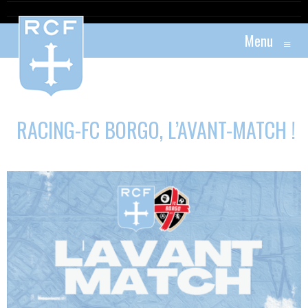
Menu
≡
RACING-FC BORGO, L’AVANT-MATCH !