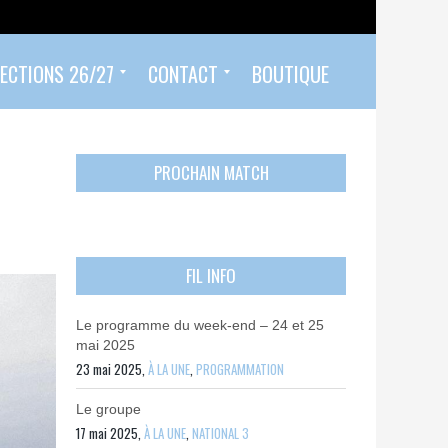
ECTIONS 26/27
CONTACT
BOUTIQUE
Prendre un rendez-vous
Envoyer mon PASS 92 ET/OU MON PASS SPORT
Contactez-nous
PROCHAIN MATCH
FIL INFO
Le programme du week-end – 24 et 25
mai 2025
23 mai 2025,
À LA UNE
,
PROGRAMMATION
Le groupe
17 mai 2025,
À LA UNE
,
NATIONAL 3