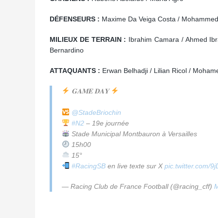
DÉFENSEURS :
Maxime Da Veiga Costa / Mohammed S
MILIEUX DE TERRAIN :
Ibrahim Camara / Ahmed Ibra
Bernardino
ATTAQUANTS :
Erwan Belhadji / Lilian Ricol / Moh
𝐆𝐀𝐌𝐄 𝐃𝐀𝐘
@StadeBriochin
#N2
– 19e journée
Stade Municipal Montbauron à Versailles
15h00
15°
#RacingSB
en live texte sur X
pic.twitter.com/
— Racing Club de France Football (@racing_cff)
M