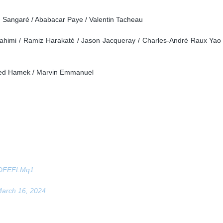
angaré / Ababacar Paye / Valentin Tacheau
himi / Ramiz Harakaté / Jason Jacqueray / Charles-André Raux Yao 
amed Hamek / Marvin Emmanuel
9jDFEFLMq1
arch 16, 2024