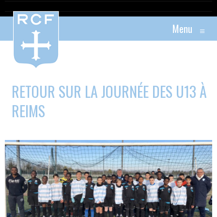
Menu
≡
RETOUR SUR LA JOURNÉE DES U13 À
REIMS