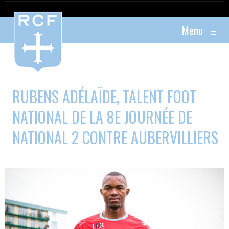
Menu
≡
RUBENS ADÉLAÏDE, TALENT FOOT
NATIONAL DE LA 8E JOURNÉE DE
NATIONAL 2 CONTRE AUBERVILLIERS