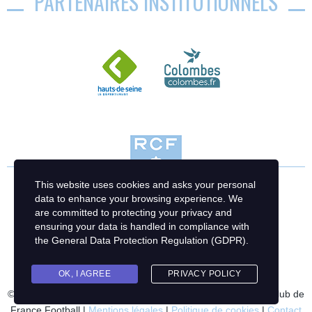
PARTENAIRES INSTITUTIONNELS
This website uses cookies and asks your personal
data to enhance your browsing experience. We
are committed to protecting your privacy and
ensuring your data is handled in compliance with
the
General Data Protection Regulation (GDPR)
.
OK, I AGREE
PRIVACY POLICY
© 2023 Racing Club de France Football | Création : Racing Club de
France Football |
Mentions légales
|
Politique de cookies
|
Contact