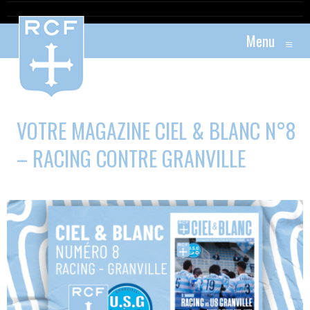
Menu
≡
VOTRE MAGAZINE CIEL & BLANC N°8
– RACING CONTRE GRANVILLE