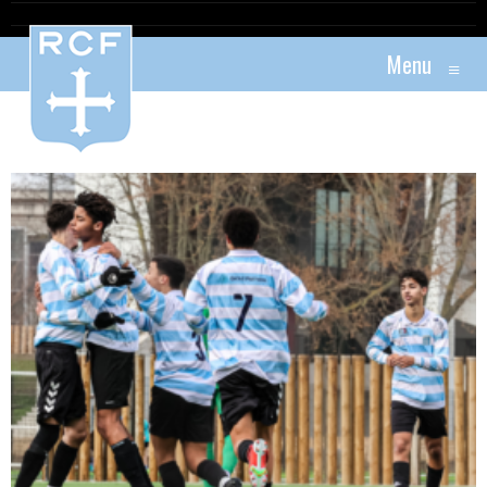
Menu
≡