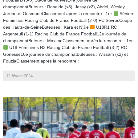
Football B (9-0) Stade de Vanves14e journée de
championnatButeurs : Ronaldo (x3), Jessy (x2), Abdel, Wesley,
Jordan et OusmaneClassement après la rencontre : 1er
Séniors
Féminines Racing Club de France Football (2-0) FC SèvresCoupe
des Hauts-de-SeineButeuses : Kara et N’Jie
U18R1 RC
Argenteuil (1-1) Racing Club de France Football12e journée de
championnatButeurs : MaximeClassement après la rencontre : 1er
U18 Féminines R3 Racing Club de France Football (3-2) RC
Gonesse10e journée de championnatButeuses : Wissam (x2) et
FouziaClassement après la rencontre :
12 février 2024