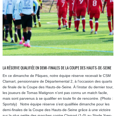
LA RÉSERVE QUALIFIÉE EN DEMI-FINALES DE LA COUPE DES HAUTS-DE-SEINE
En ce dimanche de Pâques, notre équipe réserve recevait le CSM
Clamart, pensionnaire de Départemental 2, à l’occasion des quarts
de finale de la Coupe des Hauts-de-Seine. À l’instar du dernier tour,
les joueurs de Tomas Matignon n’ont pas connu un match facile,
mais sont parvenus à se qualifier en toute fin de rencontre. (Photo :
Sportsly) Notre équipe réserve s’est qualifiée dimanche pour les
demi-finales de la Coupe des Hauts-de-Seine grâce à une victoire
sur la plus petite des marches contre Clamart (1-0) au Stade Yves-