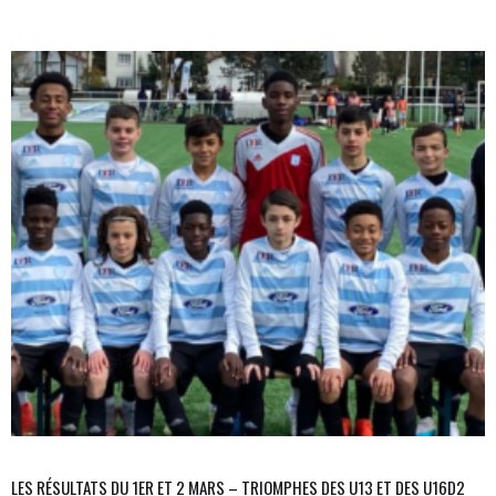
LES RÉSULTATS DU 1ER ET 2 MARS – TRIOMPHES DES U13 ET DES U16D2