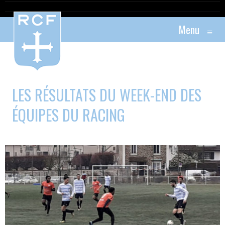
Menu
≡
LES RÉSULTATS DU WEEK-END DES
ÉQUIPES DU RACING