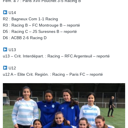
Fém. à 7 : Paris XVII Pouchet 3-5 Racing B
U14
R2 : Bagneux Com 1-1 Racing
R3 : Racing B – FC Montrouge B – reporté
D5 : Racing C – JS Suresnes B – reporté
D6 : ACBB 2-6 Racing D
U13
u13 – Crit. Interdépart. : Racing – RFC Argenteuil – reporté
U12
u12 A – Elite Crit. Región. : Racing – Paris FC – reporté