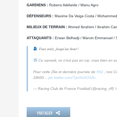
GARDIENS :
Rubens Adélaïde / Manu Agro
DÉFENSEURS :
Maxime Da Veiga Costa / Mohammed S
MILIEUX DE TERRAIN :
Ahmed Ibrahimi / Ibrahim Ca
ATTAQUANTS :
Erwan Belhadji / Marvin Emmanuel / 
𝑻𝒐𝒖𝒔 𝒖𝒏𝒊𝒔, 𝒋𝒖𝒔𝒒𝒖’𝒂𝒖 𝒃𝒐𝒖𝒕 !
Ce samedi, ce n’est pas en car, mais bien en a
Pour cette 26e et dernière journée de
#N2
, nos Ci
18h00…
pic.twitter.com/TjeVmDOSAv
— Racing Club de France Football (@racing_cff)
M
PARTAGER