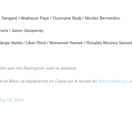
angaré / Ababacar Paye / Ousmane Badji / Nicolas Bernardino
mara / Jason Jacqueray
Serge Vambi / Lilian Ricol / Mohamed Hamek / Ronaldo Moreira Seme
vion que nos Racingmen vont se déplacer.
el et Blanc se deplaceront en Corse sur le terrain du
@fcbastiaborgo
, 
ay 16, 2024