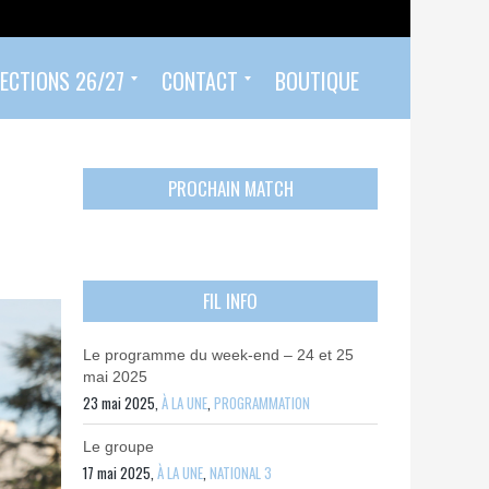
ECTIONS 26/27
CONTACT
BOUTIQUE
Prendre un rendez-vous
Envoyer mon PASS 92 ET/OU MON PASS SPORT
Contactez-nous
PROCHAIN MATCH
FIL INFO
Le programme du week-end – 24 et 25
mai 2025
23 mai 2025,
À LA UNE
,
PROGRAMMATION
Le groupe
17 mai 2025,
À LA UNE
,
NATIONAL 3