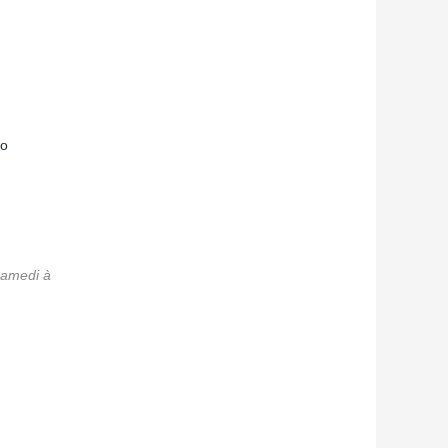
do
samedi à