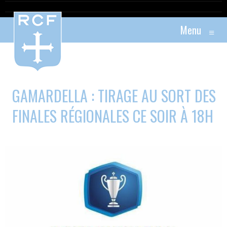
Menu
≡
GAMARDELLA : TIRAGE AU SORT DES
FINALES RÉGIONALES CE SOIR À 18H