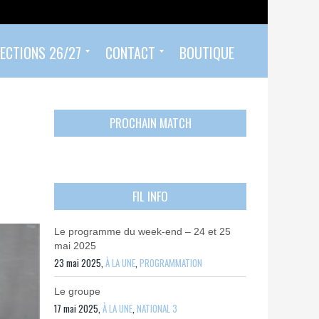
ECTIONS 26/27
CONTACT
BOUTIQUE
Prendre un rendez-vous
Envoyer mon PASS 92 ET/OU MON PASS SPORT
Contactez-nous
PROCHAIN MATCH
FIL INFO
Le programme du week-end – 24 et 25
mai 2025
23 mai 2025,
À LA UNE
,
PROGRAMMATION
Le groupe
17 mai 2025,
À LA UNE
,
NATIONAL 3