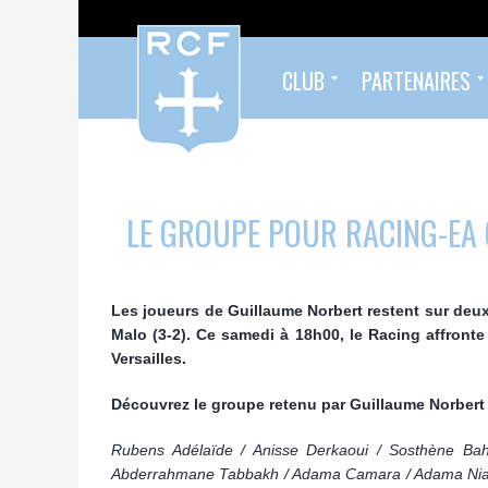
CLUB
PARTENAIRES
Formés au Racing
Sympathisants du Racing
Infos pratiques
Organigramme
Palmarès
Histoire
Devenez partenaire !
Nos partenaires
LE GROUPE POUR RACING-EA
Les joueurs de Guillaume Norbert restent sur deux
Malo (3-2). Ce samedi à 18h00, le Racing affront
Versailles.
Découvrez le groupe retenu par Guillaume Norbert 
Rubens Adélaïde / Anisse Derkaoui / Sosthène Ba
Abderrahmane Tabbakh / Adama Camara / Adama Niakat