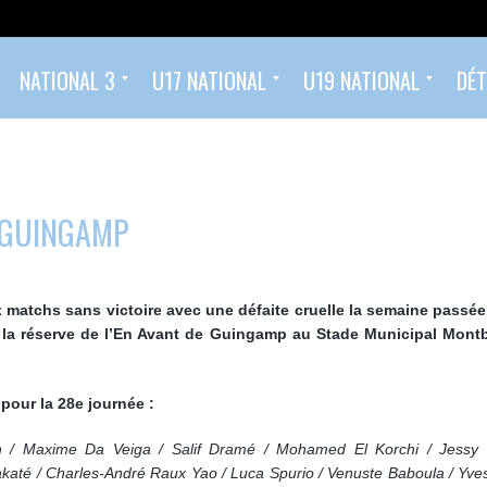
NATIONAL 3
U17 NATIONAL
U19 NATIONAL
DÉT
Classement
Calendrier et Résultats
Effectif
Calendrier et résultats U17 National
Classement U17 Nationaux 2025/2026
Calendrier et résultats U19 National
Classement U19 Nationaux 2025/2026
Ecole de Football (2022 – 2014)
Foot compétition (à partir de U14 – 2013)
 GUINGAMP
 matchs sans victoire avec une défaite cruelle la semaine passée
e la réserve de l’En Avant de Guingamp
au Stade Municipal Mont
pour la 28e journée :
h / Maxime Da Veiga / Salif Dramé / Mohamed El Korchi / Jessy 
é / Charles-André Raux Yao / Luca Spurio / Venuste Baboula / Yves