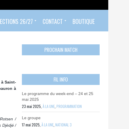
ECTIONS 26/27
CONTACT
BOUTIQUE
Prendre un rendez-vous
Envoyer mon PASS 92 ET/OU MON PASS SPORT
Contactez-nous
PROCHAIN MATCH
FIL INFO
 à Saint-
bauron à
Le programme du week-end – 24 et 25
mai 2025
23 mai 2025,
À LA UNE
,
PROGRAMMATION
Le groupe
Rotsen /
17 mai 2025,
À LA UNE
,
NATIONAL 3
 Djédjé /