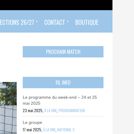
ECTIONS 26/27
CONTACT
BOUTIQUE
Prendre un rendez-vous
Envoyer mon PASS 92 ET/OU MON PASS SPORT
Contactez-nous
PROCHAIN MATCH
FIL INFO
Le programme du week-end – 24 et 25
mai 2025
23 mai 2025,
À LA UNE
,
PROGRAMMATION
Le groupe
17 mai 2025,
À LA UNE
,
NATIONAL 3