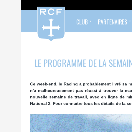
CLUB
PARTENAIRES
Formés au Racing
Sympathisants du Racing
Infos pratiques
Organigramme
Palmarès
Histoire
Devenez partenaire !
Nos partenaires
LE PROGRAMME DE LA SEMAIN
Ce week-end, le Racing a probablement livré sa m
n’a malheureusement pas réussi à trouver la mar
nouvelle semaine de travail, avec en ligne de mi
National 2.
Pour connaître tous les détails de la s