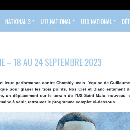
NATIONAL 3
U17 NATIONAL
U19 NATIONAL
DÉT
Classement
Calendrier et Résultats
Effectif
Calendrier et résultats U17 National
Classement U17 Nationaux 2025/2026
Calendrier et résultats U19 National
Classement U19 Nationaux 2025/2026
Ecole de Football (2022 – 2014)
Foot compétition (à partir de U14 – 2013)
E – 18 AU 24 SEPTEMBRE 2023
eilleure performance contre Chambly, mais l’équipe de Guillaume
que pour glaner les trois points. Nos Ciel et Blanc entament 
re, un déplacement sur le terrain de l’US Saint-Malo, nouveau l
emaine à venir, retrouvez le programme complet ci-dessous.