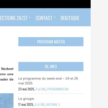
ECTIONS 26/27
CONTACT
BOUTIQUE
Prendre un rendez-vous
Envoyer mon PASS 92 ET/OU MON PASS SPORT
Contactez-nous
PROCHAIN MATCH
FIL INFO
 Norbert
donc une
Le programme du week-end – 24 et 25
eader de
mai 2025
23 mai 2025,
À LA UNE
,
PROGRAMMATION
Le groupe
17 mai 2025,
À LA UNE
,
NATIONAL 3