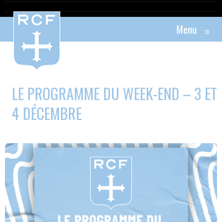
Menu
≡
LE PROGRAMME DU WEEK-END – 3 ET
4 DÉCEMBRE