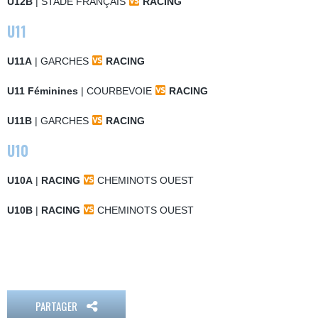
U12B
| STADE FRANÇAIS
RACING
U11
U11A
| GARCHES
RACING
U11 Féminines
| COURBEVOIE
RACING
U11B
| GARCHES
RACING
U10
U10A
|
RACING
CHEMINOTS OUEST
U10B
|
RACING
CHEMINOTS OUEST
PARTAGER