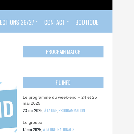
ECTIONS 26/27
CONTACT
BOUTIQUE
Prendre un rendez-vous
Envoyer mon PASS 92 ET/OU MON PASS SPORT
Contactez-nous
PROCHAIN MATCH
FIL INFO
Le programme du week-end – 24 et 25
mai 2025
23 mai 2025,
À LA UNE
,
PROGRAMMATION
Le groupe
17 mai 2025,
À LA UNE
,
NATIONAL 3