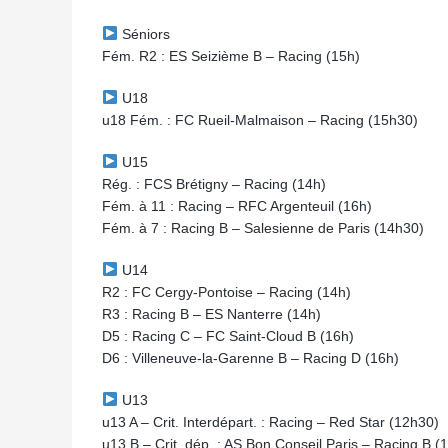
Séniors
Fém. R2 : ES Seizième B – Racing (15h)
U18
u18 Fém. : FC Rueil-Malmaison – Racing (15h30)
U15
Rég. : FCS Brétigny – Racing (14h)
Fém. à 11 : Racing – RFC Argenteuil (16h)
Fém. à 7 : Racing B – Salesienne de Paris (14h30)
U14
R2 : FC Cergy-Pontoise – Racing (14h)
R3 : Racing B – ES Nanterre (14h)
D5 : Racing C – FC Saint-Cloud B (16h)
D6 : Villeneuve-la-Garenne B – Racing D (16h)
U13
u13 A – Crit. Interdépart. : Racing – Red Star (12h30)
u13 B – Crit. dép. : AS Bon Conseil Paris – Racing B (