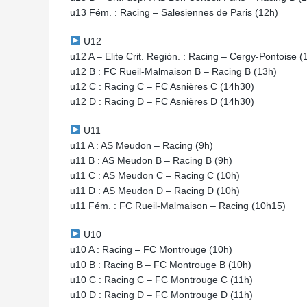
u13 Fém. : Racing – Salesiennes de Paris (12h)
U12
u12 A – Elite Crit. Región. : Racing – Cergy-Pontoise 
u12 B : FC Rueil-Malmaison B – Racing B (13h)
u12 C : Racing C – FC Asnières C (14h30)
u12 D : Racing D – FC Asnières D (14h30)
U11
u11 A : AS Meudon – Racing (9h)
u11 B : AS Meudon B – Racing B (9h)
u11 C : AS Meudon C – Racing C (10h)
u11 D : AS Meudon D – Racing D (10h)
u11 Fém. : FC Rueil-Malmaison – Racing (10h15)
U10
u10 A : Racing – FC Montrouge (10h)
u10 B : Racing B – FC Montrouge B (10h)
u10 C : Racing C – FC Montrouge C (11h)
u10 D : Racing D – FC Montrouge D (11h)