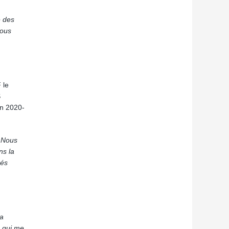
e des
nous
 le
S
on 2020-
. Nous
ns la
sés
la
e qui me