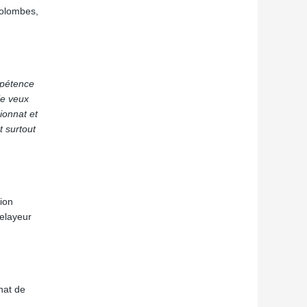
Colombes,
mpétence
je veux
pionnat et
t surtout
ion
relayeur
nat de