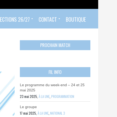
ECTIONS 26/27
CONTACT
BOUTIQUE
Prendre un rendez-vous
Envoyer mon PASS 92 ET/OU MON PASS SPORT
Contactez-nous
PROCHAIN MATCH
FIL INFO
Le programme du week-end – 24 et 25
mai 2025
23 mai 2025,
À LA UNE
,
PROGRAMMATION
Le groupe
17 mai 2025,
À LA UNE
,
NATIONAL 3