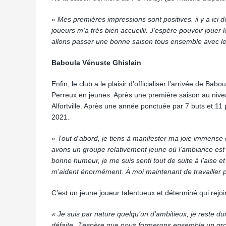
« Mes premières impressions sont positives. il y a ici 
joueurs m’a très bien accueilli. J’espère pouvoir jouer
allons passer une bonne saison tous ensemble avec les
Baboula Vénuste Ghislain
Enfin, le club a le plaisir d’officialiser l’arrivée de Ba
Perreux en jeunes. Après une première saison au niveau 
Alfortville. Après une année ponctuée par 7 buts et 11
2021.
« Tout d’abord, je tiens à manifester ma joie immense d
avons un groupe relativement jeune où l’ambiance est tr
bonne humeur, je me suis senti tout de suite à l’aise
m’aident énormément. À moi maintenant de travailler po
C’est un jeune joueur talentueux et déterminé qui rejoin
« Je suis par nature quelqu’un d’ambitieux, je reste 
défaite. J’espère que nous formerons ensemble un grou