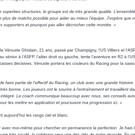
de superbes structures, le groupe est de très grande qualité. L’ensembl
 le plus de matchs possible pour aider au mieux l’équipe. J’espère que 
 supporters et pourquoi pas aller décrocher cette montée. »
boula Vénuste Ghislain, 21 ans, passé par Champigny, l’US Villiers et l’ASF
sénior à l’ASFP, l’ailier droit ou gauche, tente l’aventure en R2 à l’U
 passes décisives, Vénuste portera les couleurs du Racing pour la sais
e faire partie de l’effectif du Racing, un club avec une grande histoire
ès bonne. Les joueurs ont le sourire à l’entraînement et travaillent da
 et intégré. Le coach communique beaucoup avec nous, ses conseils avi
ur les mettre en application et poursuivre ma progression ici. »
t aujourd’hui les rangs ciel et blanc.
dur avec moi-même pour chercher en permanence la perfection. Je hais 
pe très soudé, la cohésion sera une des clés de notre réussite. En c