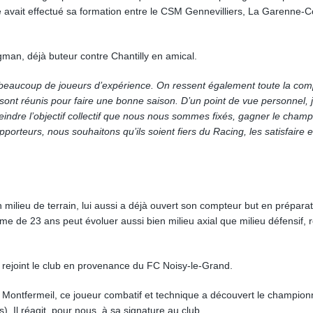
xe avait effectué sa formation entre le CSM Gennevilliers, La Garenne-
man, déjà buteur contre Chantilly en amical.
ec beaucoup de joueurs d’expérience. On ressent également toute la co
 sont réunis pour faire une bonne saison. D’un point de vue personnel, 
atteindre l’objectif collectif que nous nous sommes fixés, gagner le cham
teurs, nous souhaitons qu’ils soient fiers du Racing, les satisfaire e
milieu de terrain, lui aussi a déjà ouvert son compteur but en préparat
me de 23 ans peut évoluer aussi bien milieu axial que milieu défensif, 
rejoint le club en provenance du FC Noisy-le-Grand.
C Montfermeil, ce joueur combatif et technique a découvert le champion
. Il réagit, pour nous, à sa signature au club.