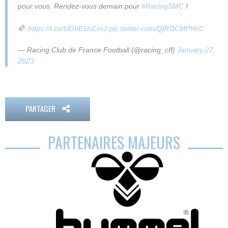
pour vous. Rendez-vous demain pour
#RacingSMC
!
https://t.co/UG5E1lsCmJ
pic.twitter.com/QjROCMPHcC
— Racing Club de France Football (@racing_cff)
January 27,
2023
PARTAGER
PARTENAIRES MAJEURS