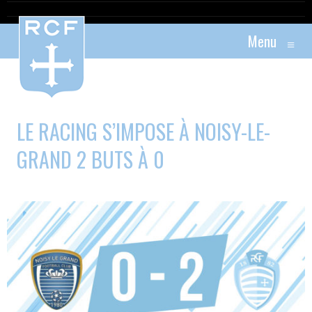
Menu
≡
LE RACING S’IMPOSE À NOISY-LE-
GRAND 2 BUTS À 0