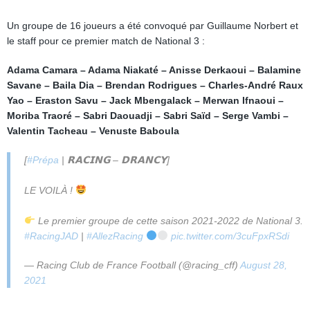
Un groupe de 16 joueurs a été convoqué par Guillaume Norbert et
le staff pour ce premier match de National 3 :
Adama Camara – Adama Niakaté – Anisse Derkaoui – Balamine
Savane – Baila Dia – Brendan Rodrigues – Charles-André Raux
Yao – Eraston Savu – Jack Mbengalack – Merwan Ifnaoui –
Moriba Traoré – Sabri Daouadji – Sabri Saïd – Serge Vambi –
Valentin Tacheau – Venuste Baboula
[
#Prépa
| 𝗥𝗔𝗖𝗜𝗡𝗚 – 𝗗𝗥𝗔𝗡𝗖𝗬]
LE VOILÀ !
Le premier groupe de cette saison 2021-2022 de National 3.
#RacingJAD
|
#AllezRacing
pic.twitter.com/3cuFpxRSdi
— Racing Club de France Football (@racing_cff)
August 28,
2021