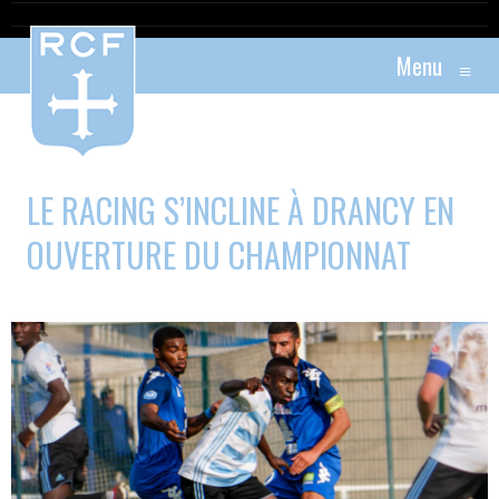
Menu
≡
LE RACING S’INCLINE À DRANCY EN
OUVERTURE DU CHAMPIONNAT