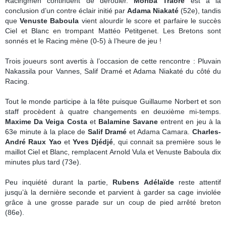
Racingmen continuent de dérouler.
Moriba Traoré
est à la
conclusion d’un contre éclair initié par
Adama Niakaté
(52e), tandis
que
Venuste Baboula
vient alourdir le score et parfaire le succès
Ciel et Blanc en trompant Mattéo Petitgenet. Les Bretons sont
sonnés et le Racing mène (0-5) à l’heure de jeu !
Trois joueurs sont avertis à l’occasion de cette rencontre : Pluvain
Nakassila pour Vannes, Salif Dramé et Adama Niakaté du côté du
Racing.
Tout le monde participe à la fête puisque Guillaume Norbert et son
staff procèdent à quatre changements en deuxième mi-temps.
Maxime Da Veiga Costa
et
Balamine Savane
entrent en jeu à la
63e minute à la place de
Salif Dramé
et Adama Camara.
Charles-
André Raux Yao
et
Yves Djédjé
, qui connait sa première sous le
maillot Ciel et Blanc, remplacent Arnold Vula et Venuste Baboula dix
minutes plus tard (73e).
Peu inquiété durant la partie,
Rubens Adélaïde
reste attentif
jusqu’à la dernière seconde et parvient à garder sa cage inviolée
grâce à une grosse parade sur un coup de pied arrêté breton
(86e).