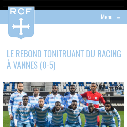
Menu
≡
LE REBOND TONITRUANT DU RACING
À VANNES (0-5)