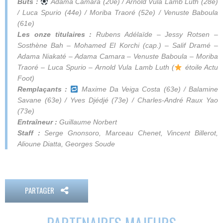
Buts :
Adama Camara (20e) / Arnold Vula Lamb Luth (28e)
/ Luca Spurio (44e) / Moriba Traoré (52e) / Venuste Baboula
(61e)
Les onze titulaires :
Rubens Adélaïde – Jessy Rotsen –
Sosthène Bah
–
Mohamed El Korchi
(cap.)
– Salif Dramé –
Adama Niakaté – Adama Camara – Venuste Baboula – Moriba
Traoré – Luca Spurio – Arnold Vula Lamb Luth
(
étoile Actu
Foot)
Remplaçants :
Maxime Da Veiga Costa (63e) / Balamine
Savane (63e) / Yves Djédjé (73e) / Charles-André Raux Yao
(73e)
Entraîneur :
Guillaume Norbert
Staff :
Serge Gnonsoro, Marceau Chenet, Vincent Billerot,
Alioune Diatta, Georges Soude
PARTAGER