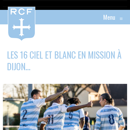
Menu
≡
LES 16 CIEL ET BLANC EN MISSION À
DIJON…