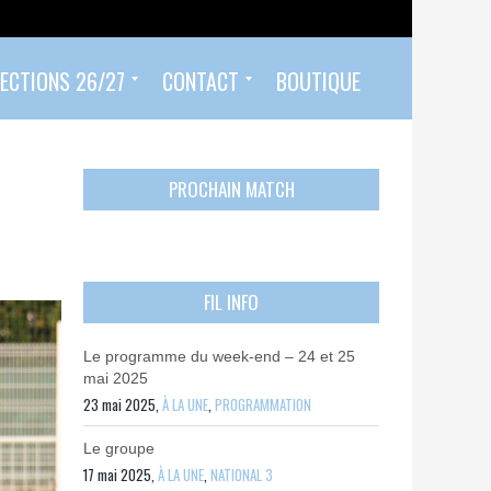
ECTIONS 26/27
CONTACT
BOUTIQUE
Prendre un rendez-vous
Envoyer mon PASS 92 ET/OU MON PASS SPORT
Contactez-nous
PROCHAIN MATCH
FIL INFO
Le programme du week-end – 24 et 25
mai 2025
23 mai 2025,
À LA UNE
,
PROGRAMMATION
Le groupe
17 mai 2025,
À LA UNE
,
NATIONAL 3