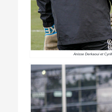
Anisse Derkaoui et Cyri