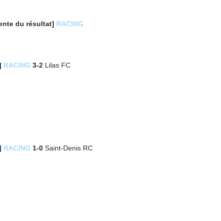
ente du résultat]
RACING
|
RACING
3-2
Lilas FC
|
RACING
1-0
Saint-Denis RC