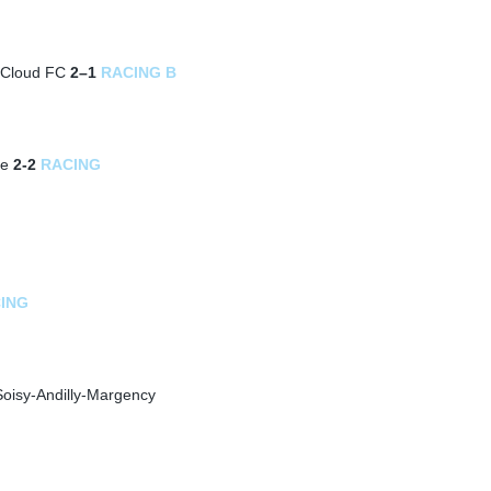
-Cloud FC
2–1
RACING B
re
2-2
RACING
ING
Soisy-Andilly-Margency