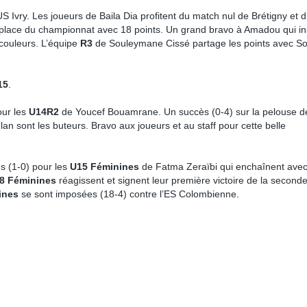
US Ivry. Les joueurs de Baila Dia profitent du match nul de Brétigny et 
place du championnat avec 18 points. Un grand bravo à Amadou qui ins
couleurs. L’équipe
R3
de Souleymane Cissé partage les points avec So
15
.
our les
U14R2
de Youcef Bouamrane. Un succès (0-4) sur la pelouse d
Ilan sont les buteurs. Bravo aux joueurs et au staff pour cette belle
s (1-0) pour les
U15 Féminines
de Fatma Zeraïbi qui enchaînent ave
8 Féminines
réagissent et signent leur première victoire de la second
ines
se sont imposées (18-4) contre l’ES Colombienne.