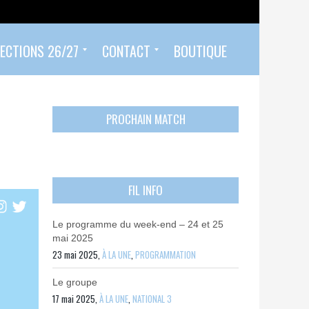
ECTIONS 26/27
CONTACT
BOUTIQUE
Prendre un rendez-vous
Envoyer mon PASS 92 ET/OU MON PASS SPORT
Contactez-nous
PROCHAIN MATCH
FIL INFO
Le programme du week-end – 24 et 25
mai 2025
23 mai 2025,
À LA UNE
,
PROGRAMMATION
Le groupe
17 mai 2025,
À LA UNE
,
NATIONAL 3