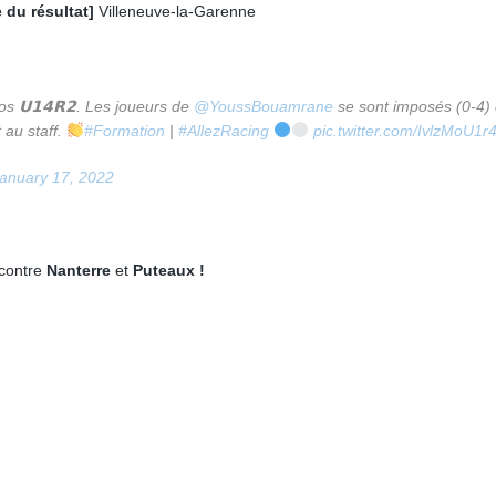
 du résultat]
Villeneuve-la-Garenne
s 𝗨𝟭𝟰𝗥𝟮. Les joueurs de
@YoussBouamrane
se sont imposés (0-4) 
 au staff.
#Formation
|
#AllezRacing
pic.twitter.com/IvlzMoU1r
anuary 17, 2022
contre
Nanterre
et
Puteaux !