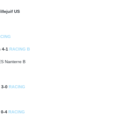
illejuif US
CING
n
4-1
RACING B
ES Nanterre B
3-0
RACING
0-4
RACING