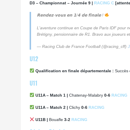
D3 – Championnat – Journée 9 |
RACING C
[attente
𝗥𝗲𝗻𝗱𝗲𝘇-𝘃𝗼𝘂𝘀 𝗲𝗻 𝟭/𝟰 𝗱𝗲 𝗳𝗶𝗻𝗮𝗹𝗲 !
L'aventure continue en Coupe de Paris IDF pour no
Brétigny, pensionnaire de R1. Bravo aux joueurs et
— Racing Club de France Football (@racing_cff)
J
U12
Qualification en finale départementale :
Succès 
U11
U11A – Match 1 |
Chatenay-Malabry
0-6
RACING
U11A – Match 2 |
Clichy
0-6
RACING
U11B |
Bouafle
3-2
RACING