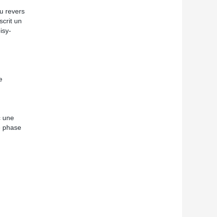
du revers
crit un
isy-
e
c une
e phase