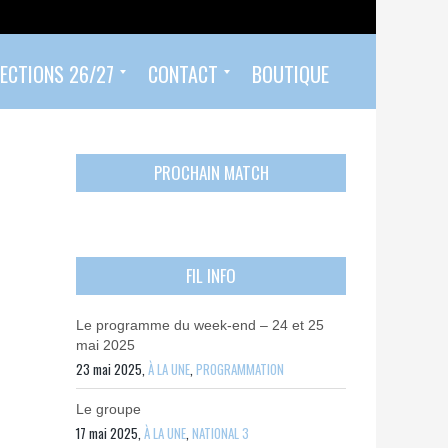
ECTIONS 26/27
CONTACT
BOUTIQUE
Prendre un rendez-vous
Envoyer mon PASS 92 ET/OU MON PASS SPORT
Contactez-nous
PROCHAIN MATCH
FIL INFO
Le programme du week-end – 24 et 25
mai 2025
23 mai 2025,
À LA UNE
,
PROGRAMMATION
Le groupe
17 mai 2025,
À LA UNE
,
NATIONAL 3