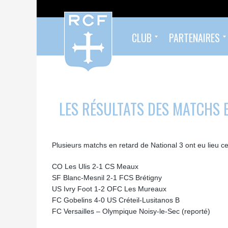
CLUB
PARTENAIRES
Formés au Racing
Sympathisants du Racing
Infos pratiques
Organigramme
Palmarès
Histoire
Devenez partenaire !
Nos partenaires
LES RÉSULTATS DES MATCHS 
Plusieurs matchs en retard de National 3 ont eu lieu c
CO Les Ulis 2-1 CS Meaux
SF Blanc-Mesnil 2-1 FCS Brétigny
US Ivry Foot 1-2 OFC Les Mureaux
FC Gobelins 4-0 US Créteil-Lusitanos B
FC Versailles – Olympique Noisy-le-Sec (reporté)