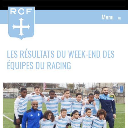
Menu
≡
LES RÉSULTATS DU WEEK-END DES
ÉQUIPES DU RACING