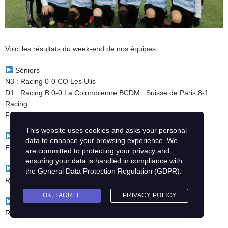
Voici les résultats du week-end de nos équipes :
Séniors
N3 : Racing 0-0 CO Les Ulis
D1 : Racing B 0-0 La Colombienne BCDM : Suisse de Paris 8-1
Racing
Fém. R2 – Coupe de Paris : FC Domont 2-1 Racing
This website uses cookies and asks your personal
U20
data to enhance your browsing experience. We
Elite : Racing 2-1 AC Boulogne-Billancourt
are committed to protecting your privacy and
ensuring your data is handled in compliance with
U18
the
General Data Protection Regulation (GDPR)
.
R1 : Racing 1-4 AS MeudonR3 : FC Saint-Leu 1-1 Racing B
OK, I AGREE
PRIVACY POLICY
U17
Rég. : AAS Sarcelles 2-2 Racing