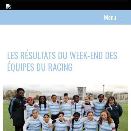
Menu
≡
LES RÉSULTATS DU WEEK-END DES
ÉQUIPES DU RACING